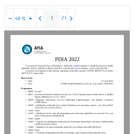
/
1
48 %
PDIA
202
2
L’Association Française pour l’Intelligence Artificielle (
AFIA
)  organise  sa 
huitième
journée 
annuelle 
PE
RS
PECTIVE
S
et DEFIS en 
INTELLIGENCE ARTIFICIELLE
sur le thème
: 
IA ET 
CREATIVITE
.
La
journée est composée d’interventions regroupées selon deux sessions, TEXTE, IHM ET IA, le matin, 
ARTS ET IA l’après
-
midi. 
Date et Lieu
•
Date
:
07
avril
202
2
•
Lieu
:
CNAM, Amphi Friedmann, Accès 33, 
2 rue Conté
, 750
0
3 Paris
Programme
•
0
9
h
00
Accueil
•
0
9
h
1
5
Ouverture 
de 
Benoit Le Blanc (
Président de l’AFIA
). Introduction par 
Fatiha Saïs et 
E. Mephu 
Nguifo 
(
Membres
du CA de l’AFIA
). 
•
09h30
«
Repenser  l’interaction  avec
les  technologies
d’apprentissage
»
par 
Baptiste  Caramiaux 
(
CNRS Paris
)
•
10h
3
0
«
Intelligence  artificielle  pour  assister
l’idéation et la conception amont
»
par 
Alex  Gabriel 
(
Université de 
Lorraine Nancy
)
•
1
1
h30
Pause
•
11h
45
«
Machines à écrire: créer des programmes qui
créent pour apprendre à
se servir de l’IA
»
par 
Anne
-
Gwenn Bosser (
ENIB Brest)
•
12h
45
Buffet 
•
14h00
«
Angelia
: 
une intelligence artificielle pour la 
musique
électronique
»
par 
Jean
-
Claude Heudin 
(
Artificial Creature Paris
)
•
15h00
«
Musique et IA pour instruments artificiels
»
par 
Jérôme Nika (
IRCAM Paris)
•
16h00
Pause
•
16h
15
« Créativité computationnelle liée à la
musique
»
par 
François
Pachet (
Spotify
Paris
)