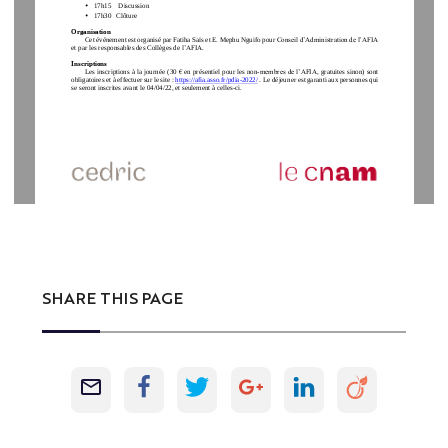
•
17h
15
Discussion
•
17h30
Clôture
Organisation
Cet événement est organisé par 
Fatiha Saïs
et 
E. Mephu Nguifo
pour 
Conseil d’Administration de l’AFIA 
et 
par 
les responsables des Collèges de
l’AFIA
. 
Inscriptions
Les 
inscriptions à la journée (
30 
€ 
en présentiel pour les non
-
membres de l’AFIA
, gratuites 
sinon) sont 
obligatoires et à effectuer sur le site : 
https://afia.asso.fr/pdia
-
2022/
. 
Le déjeuner est 
garanti 
aux 
personnes qui 
se seront inscrites avant le
04
/
04
/2
2
, et seulement 
à celles
-
ci. 
SHARE THIS PAGE