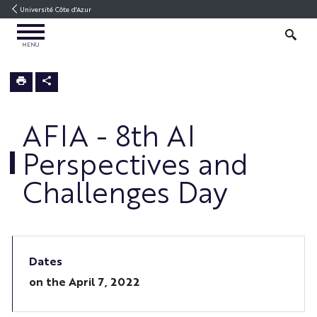
Go
Go
Navigation
Direct
Intranet/ENT
Université Côte d'Azur
to
to
access
OPEN
content
content
SEARCH
MENU
MENU
3IA
Home
AFIA - 8th AI
Perspectives and
Challenges Day
Dates
on the
April 7, 2022